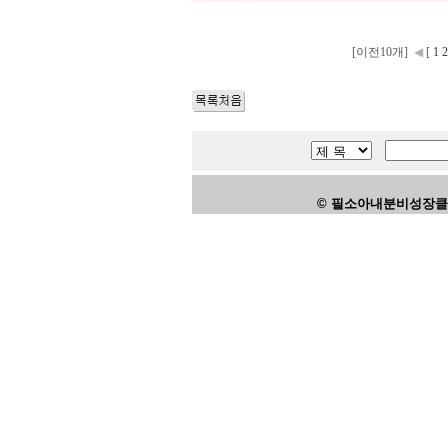
[이전10개]
◀
[
1
2
© 필소아내분비성장클리닉,