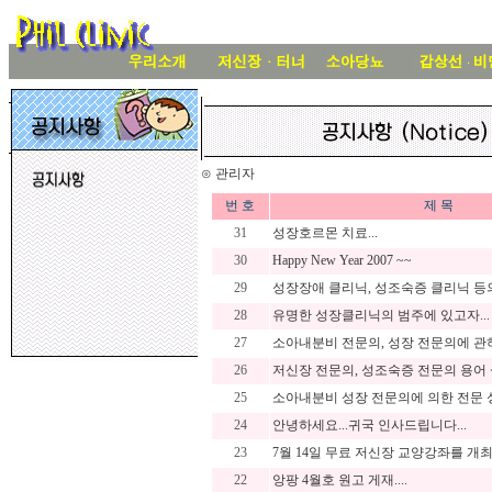
⊙ 관리자
번 호
제 목
31
성장호르몬 치료...
30
Happy New Year 2007 ~~
29
성장장애 클리닉, 성조숙증 클리닉 등의 
28
유명한 성장클리닉의 범주에 있고자...
27
소아내분비 전문의, 성장 전문의에 관하
26
저신장 전문의, 성조숙증 전문의 용어 설
25
소아내분비 성장 전문의에 의한 전문 성
24
안녕하세요...귀국 인사드립니다...
23
7월 14일 무료 저신장 교양강좌를 개최
22
앙팡 4월호 원고 게재....