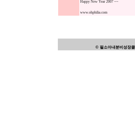
Happy New Year 2007 ~~
www.ohphilia.com
© 필소아내분비성장클리닉,