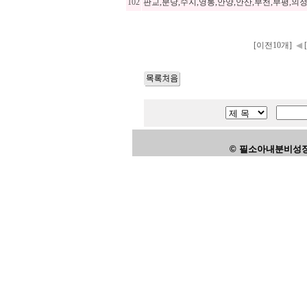
102
판교,분당,수지,영통,안양,안산,부천,부평,의
[이전10개]
◀
© 필소아내분비성장클리