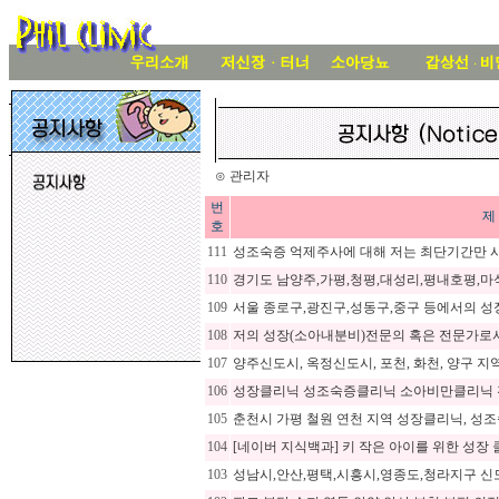
⊙ 관리자
번
제
호
111
성조숙증 억제주사에 대해 저는 최단기간만 
110
경기도 남양주,가평,청평,대성리,평내호평,마
109
서울 종로구,광진구,성동구,중구 등에서의 성
108
저의 성장(소아내분비)전문의 혹은 전문가로서
107
양주신도시, 옥정신도시, 포천, 화천, 양구 
106
성장클리닉 성조숙증클리닉 소아비만클리닉 전문
105
춘천시 가평 철원 연천 지역 성장클리닉, 성조
104
[네이버 지식백과] 키 작은 아이를 위한 성장 클
103
성남시,안산,평택,시흥시,영종도,청라지구 신