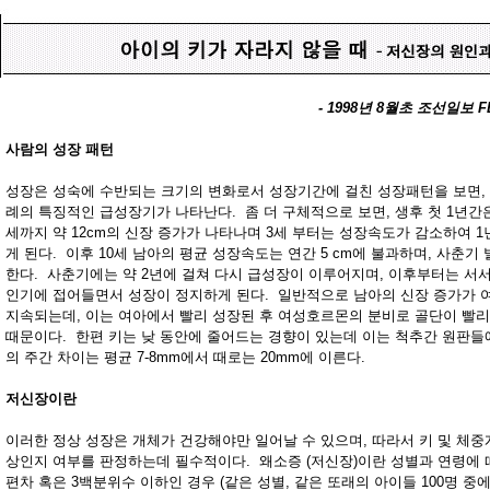
- 1998년 8월초 조선일보 F
사람의 성장 패턴
성장은 성숙에 수반되는 크기의 변화로서 성장기간에 걸친 성장패턴을 보면,
례의 특징적인 급성장기가 나타난다. 좀 더 구체적으로 보면, 생후 첫 1년간은 약 
세까지 약 12cm의 신장 증가가 나타나며 3세 부터는 성장속도가 감소하여 1년에
게 된다. 이후 10세 남아의 평균 성장속도는 연간 5 cm에 불과하며, 사춘기
한다. 사춘기에는 약 2년에 걸쳐 다시 급성장이 이루어지며, 이후부터는 서
인기에 접어들면서 성장이 정지하게 된다. 일반적으로 남아의 신장 증가가 여
지속되는데, 이는 여아에서 빨리 성장된 후 여성호르몬의 분비로 골단이 빨
때문이다. 한편 키는 낮 동안에 줄어드는 경향이 있는데 이는 척추간 원판들
의 주간 차이는 평균 7-8mm에서 때로는 20mm에 이른다.
저신장이란
이러한 정상 성장은 개체가 건강해야만 일어날 수 있으며, 따라서 키 및 체중
상인지 여부를 판정하는데 필수적이다. 왜소증 (저신장)이란 성별과 연령에 따
편차 혹은 3백분위수 이하인 경우 (같은 성별, 같은 또래의 아이들 100명 중