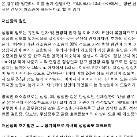
은 경우)를 말한다. 이를 쉽게 설명하면 우리나라 5-10세 소아에서는 평균 신
작은 경우에 왜소증에 해당된다고 할 수 있다.
저신장의 원인
성장의 정도는 유전적 인자 및 환경적 인자 등 여러 가지 요인이 복합적으로
성장의 정도를 일차적으로 결정하는 것은 유전적 인자이지만, 추가의 성장은
된다. 병적이 아닌 왜소증은 왜소증의 80% 정도로 가장 흔한 원인이 되며,
성장지연이 여기에 포함된다. 우리나라에서 왜소증의 가장 흔한 원인은 가족
소증이란 부모 중 한쪽 혹은 양쪽이 왜소하며, 출생시의 체중이 정상 보다 약간
cm 이상 되며 사춘기 시작 연령은 정상인과 같고 골연령 측정 등으로 본 성인
.
장치는 남자에서 165 cm, 여자에서 150 cm 이하로 키가 작다. 체질성 
이 늦게 나타나는 것으로 골연령은 나이에 비해 2-3년 정도 지연되어 있으며,
자 모두 2-3년 정도 늦게 시작된다. 아버지나 어머니에서 과거력이 있는 경우
작지만 성장이 늦게 까지 지속되어 성인이 되었을 때는 정상범위에 도달하게 
병적인 왜소증으로는 심장, 폐, 장질환 같은 만성적인 신체질환이 있을 경우,
군 (성염색체 이상질환으로 키가 크지 않고, 사춘기때 성적발달이 제대로 이루
구루병이나 연골무형성증 같은 골격질환, 다운증후군 같은 염색체 질환, 성
르몬 결핍증, 당뇨병, 쿠싱증후군 같은 호르몬분비의 이상이 있을 때 왜소증
저신장의 조기발견 ...... 정기적으로 자녀의 성장속도 체크해야