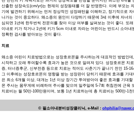
단 한번의 키 계측치로는 과거의 성장속도를 반영할 뿐이지만 최소한 6개월
산출한 성장속도(cm/yr)는 현재의 성장동태를 더 잘 반영한다. 이에 부모는
기에 발견하기 위해서는 먼저 정상적인 성장패턴을 이해하고, 정기적으로 
나가는 것이 중요하다. 왜소증의 원인이 다양하기 때문에 3세 이후에 자녀의
심되면 1년에 한두번씩 전문의를 찾아 이상 여부를 살펴보는 것이 좋다. 또래 
이내로 키가 작거나 1년에 키가 5cm 이내로 자라는 어린이는 반드시 소아
정확한 검사를 받아보는 것이 좋다.
치료
왜소증 어린이 치료방법으로는 성장호르몬을 주사하는게 대표적인 방법인데,
시작하고 오래 투여할수록 효과가 높은 것으로 알려져 있다. 성장호르몬 치
증, 터너증후군, 신부전증 등으로 치료는 적어도 사춘기가 끝나기 전인 15-1
그 이후에는 성장호르몬의 영향을 받는 성장판이 닫히기 때문에 효과를 기대
은 최소 6개월 이상, 대개는 1년 이상 장기간 투여받아야 좋은 효과를 기대할 
몬 주사는 몸무게에 비례하여 주사를 맞으며 일주일에 5-7회 취침전에 근육 
치료비는 월 50만-100만원이며, 보통 1년 치료하는데 총 치료비는 500만-1
© 필소아내분비성장클리닉, e-Mail :
ohphilia@naver