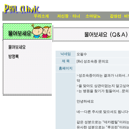
닉네임
오필수
제 목
[Re] 성조숙증 문의요
홈페이지
>성조숙증이라는 결과가 나와서...디
약
>을 맞아도 상관이없는지 알고싶어요.
>는 병원을 찾기가 힘들어서...문의
안녕하세요
네~~다른 주사로 맞으셔도 됩니다
같은 성분으로는 "데카펩틸"이라는
유사한 성분으로는 "루프린"이라는