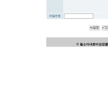
비밀번호
© 필소아내분비성장클리닉,