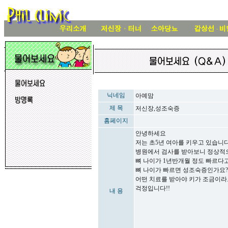
닉네임
아예맘
제 목
저신장,성조숙증
홈페이지
안녕하세요
저는 초5년 여아를 키우고 있습니
병원에서 검사를 받아보니 정상적으
뼈 나이가 1년반개월 정도 빠르다고 
뼈 나이가 빠르면 성조숙증인가요?
어떤 치료를 받아야 키가 조금이라
걱정입니다!!
내 용