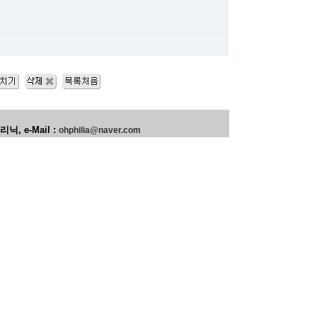
 e-Mail :
ohphilia@naver.com