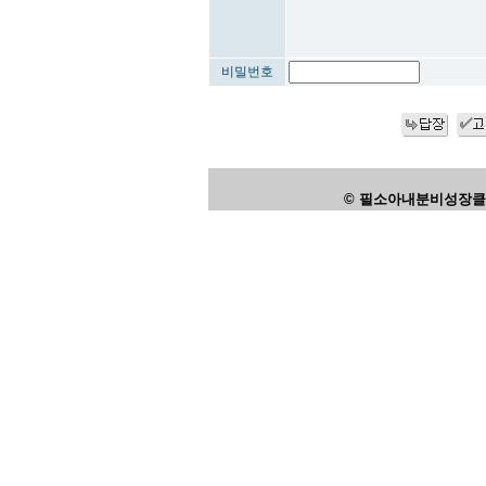
비밀번호
© 필소아내분비성장클리닉,