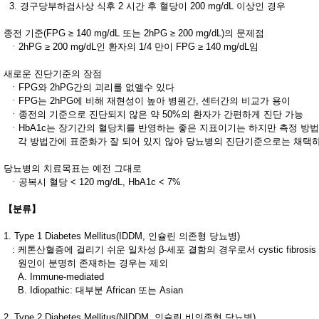
3. 경구당부하검사상 식후 2 시간 후 혈당이 200 mg/dL 이상인 경우
종전 기준(FPG ≥ 140 mg/dL 또는 2hPG ≥ 200 mg/dL)의 문제점
ㆍ2hPG ≥ 200 mg/dL인 환자의 1/4 만이 FPG ≥ 140 mg/dL임
새로운 진단기준의 장점
ㆍFPG와 2hPG간의 괴리를 없앨수 있다
ㆍFPG는 2hPG에 비해 재현성이 높아 병원간, 센터간의 비교가 용이
ㆍ종전의 기준으로 진단되지 않은 약 50%의 환자가 간편하게 진단 가능
ㆍHbA1c는 장기간의 혈당치를 반영하는 좋은 지표이기는 하지만 측정 방
각 방법간에 표준화가 잘 되어 있지 않아 당뇨병의 진단기준으로는 채택
당뇨병의 치료목표는 예전 그대로
ㆍ공복시 혈당 < 120 mg/dL, HbA1c < 7%
【분류】
1. Type 1 Diabetes Mellitus(IDDM, 인슐린 의존형 당뇨병)
: 케톤산혈증에 걸리기 쉬운 일차성 β-세포 결함의 경우로서 cystic fibrosi
원인이 분명히 존재하는 경우는 제외
A. Immune-mediated
B. Idiopathic: 대부분 African 또는 Asian
2. Type 2 Diabetes Mellitus(NIDDM, 인슐린 비의존형 당뇨병)