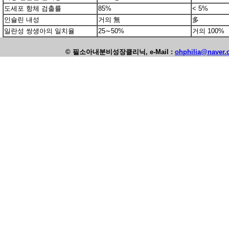
도세포 항체 검출률
85%
< 5%
인슐린 내성
거의 無
多
일란성 쌍생아의 일치율
25∼50%
거의 100%
© 필소아내분비성장클리닉, e-Mail :
ohphilia@naver