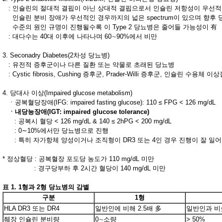
: 인슐린의 절대적 결핍이 아닌 상대적 결핍으로서 인슐린 저항성이 우선
인슐린 분비 장애가 우선적인 경우까지의 넓은 spectrum이 있으며 향후
수준의 원인 규명이 진행될수록 이 Type 2 당뇨병은 줄어들 가능성이 有
: 대다수는 40대 이후에 나타나며 60∼90%에서 비만
3. Seconadry Diabetes(2차성 당뇨병)
: 유전적 증후군이나 다른 질환 또는 약물로 초래된 당뇨병
: Cystic fibrosis, Cushing 증후군, Prader-Willi 증후군, 인슐린 수용체 
4. 당대사 이상(Impaired glucose metabolism)
ㆍ공복혈당장애(IFG: impaired fasting glucose): 110 ≤ FPG < 126 mg/dL
ㆍ내당능장애(IGT: impaired glucose tolerance)
: 공복시 혈당 < 126 mg/dL & 140 ≤ 2hPG < 200 mg/dL
: 0∼10%에서만 당뇨병으로 진행
: 특히 자가항체 양성이거나 조직형이 DR3 또는 4인 경우 진행이 잘 일
* 정상혈당 : 공복혈장 포도당 농도가 110 mg/dL 미만
: 경구당부하 후 2시간 혈당이 140 mg/dL 미만
표 1. 1형과 2형 당뇨병의 감별
구분
1형
HLA DR3 또는 DR4
일반인에 비해 2.5배 多
일반인과 비
췌장 인슐린 분비량
0∼소량
> 50%