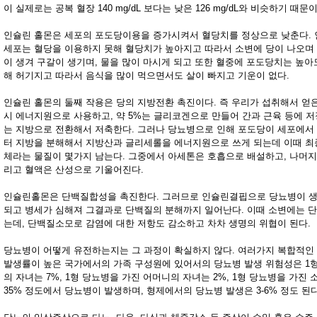
이 실제로는 공복 혈장 140 mg/dL 보다는 낮은 126 mg/dL와 비슷하기 때문이
인슐린 홀몬은 세포의 포도당이용을 증가시켜서 혈당치를 정상으로 낮춘다.
세포는 혈당을 이용하지 못해 혈당치가 높아지고 따라서 소변에 당이 나오며
이 생겨 구갈이 생기며, 물을 많이 마시게 되고 또한 혈중에 포도당치는 높아
해 허기지고 따라서 음식을 많이 먹으면서도 살이 빠지고 기운이 없다.
인슐린 홀몬의 둘째 작용은 당의 지방전환 촉진이다. 즉 우리가 섭취해서 얻은
시 에너지원으로 사용하고, 약 5%는 글리코겐으로 만들어 간과 근육 등에 저장
는 지방으로 전환해서 저축한다. 그러나 당뇨병으로 인해 포도당이 세포에서
터 지방을 분해해서 지방산과 글리세롤을 에너지원으로 쓰게 되는데 이때 
체라는 물질이 몇가지 남는다. 그중에서 아세톤은 호흡으로 배설하고, 나머지
리고 혈액은 산성으로 기울어진다.
인슐린홀몬은 단백질합성을 촉진한다. 그러므로 인슐린결핍으로 당뇨병이 
되고 병세가 심해져 그결과로 단백질의 분해까지 일어난다. 이때 소변에는 
는데, 단백질소모로 감염에 대한 저항도 감소하고 차차 생명의 위협이 된다.
당뇨병이 어떻게 유전하는지는 그 과정이 확실하지 않다. 여러가지 복합적인
발생률이 높은 국가에서의 가족 구성원에 있어서의 당뇨병 발생 위험성은 1
의 자녀는 7%, 1형 당뇨병을 가진 어머니의 자녀는 2%, 1형 당뇨병을 가진
35% 정도에서 당뇨병이 발생하며, 형제에서의 당뇨병 발생은 3-6% 정도 된다