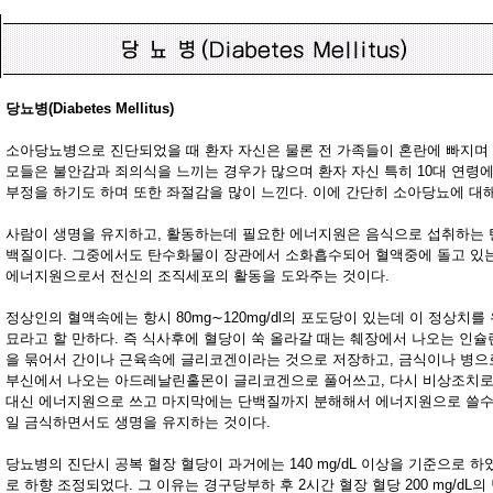
당뇨병(Diabetes Mellitus)
소아당뇨병으로 진단되었을 때 환자 자신은 물론 전 가족들이 혼란에 빠지며
모들은 불안감과 죄의식을 느끼는 경우가 많으며 환자 자신 특히 10대 연령
부정을 하기도 하며 또한 좌절감을 많이 느낀다. 이에 간단히 소아당뇨에 대
사람이 생명을 유지하고, 활동하는데 필요한 에너지원은 음식으로 섭취하는 탄수
백질이다. 그중에서도 탄수화물이 장관에서 소화흡수되어 혈액중에 돌고 있
에너지원으로서 전신의 조직세포의 활동을 도와주는 것이다.
정상인의 혈액속에는 항시 80mg∼120mg/dl의 포도당이 있는데 이 정상치
묘라고 할 만하다. 즉 식사후에 혈당이 쑥 올라갈 때는 췌장에서 나오는 인
을 묶어서 간이나 근육속에 글리코겐이라는 것으로 저장하고, 금식이나 병
부신에서 나오는 아드레날린홀몬이 글리코겐으로 풀어쓰고, 다시 비상조치로
대신 에너지원으로 쓰고 마지막에는 단백질까지 분해해서 에너지원으로 쓸수 
일 금식하면서도 생명을 유지하는 것이다.
당뇨병의 진단시 공복 혈장 혈당이 과거에는 140 mg/dL 이상을 기준으로 하였으
로 하향 조정되었다. 그 이유는 경구당부하 후 2시간 혈장 혈당 200 mg/dL