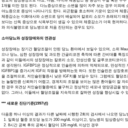
당뇨의 임상증상으로 다뇨, 다음, 다식과 체중감소 등 증상이 수일 혹은 수주
1개월 미만 정도 된다. 다뇨증상으로는 소변을 많이 자주 보는 경우 이외에 
야뇨증으로 증상이 나타나기도 한다. 피곤함을 호소하며 기운이 없으며 체중
체중감소는 이화대사와 소변으로 당이 배설되어 칼로리 소모가 초래되기 때
보다는 산독 증상으로 식욕부진이 생길 수 있으며 체중감소가 더욱 현저하다
와 의식불명으로 당뇨병으로 처음 진단되는 경우도 있다.
소아당뇨와 성장장애와의 연관성
성장장애는 장기간 혈당조절이 안된 당뇨 환아에서 보일수 있으며, 소위 Maur
으나 당뇨, 심한 성장장애 및 과도한 간글리코겐 축적에 따른 간비대를 특징으
과 같이 이들에서의 성장장애는 칼로리 소모, 만성산증 및 글루코코티코이드
로 생각된다. IGFBP1은 정상적으로 인슐린에 의하여 억제되므로, 만성적인
IGFBP1을 증가시켜 IGF의 작용을 방해하는듯 하다. 또한 인슐린은 성장호르
을 조절하므로, 저인슐린혈증시 낮은 IGF치를 보일수 있다. 그럼에도 혈당
는 놀랄만큼 신뢰하기 어렵고, 경계치의 조절을 보이는 많은 환아들이 잘 자라
.
한 경우 외견상 저인슐린혈증에도 불구하고 정상적인 세포내 영양공급을 받
없다. 그러나, 이들에서 혈당조절을 지속적으로 잘하면 성장을 향상시킬 수 
*** 새로운 진단기준(1997년)
다음중 하나 이상의 결과가 다른 날짜에 시행한 2회의 검사에서 나오면 당뇨
1. 일회성 혈중 포도당 농도가 200 mg/dL 이상이고, 당뇨병의 임상증상이 
2. 8시간 공복 후의 공복시 혈당이 126 mg/dL 이상인 경우